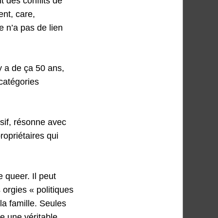
 des conflits de
ent, care,
e n’a pas de lien
y a de ça 50 ans,
 catégories
sif, résonne avec
ropriétaires qui
 queer. Il peut
 orgies « politiques
 la famille. Seules
re une véritable