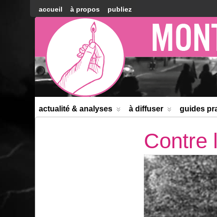
accueil
à propos
publiez
Montréal
Counter-
information
actualité & analyses
à diffuser
guides pr
Contre 