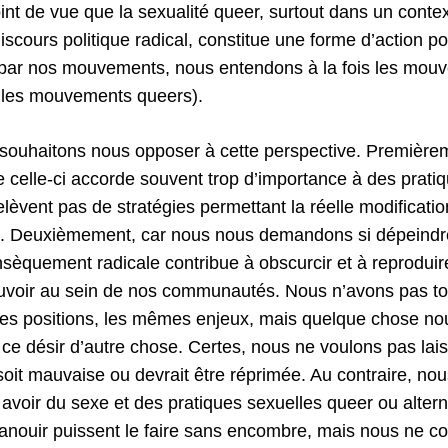
int de vue que la sexualité queer, surtout dans un contex
iscours politique radical, constitue une forme d’action po
ar nos mouvements, nous entendons à la fois les mou
t les mouvements queers).
 souhaitons nous opposer à cette perspective. Première
 celle-ci accorde souvent trop d’importance à des pratiq
relèvent pas de stratégies permettant la réelle modificati
s. Deuxièmement, car nous nous demandons si dépeindre
sèquement radicale contribue à obscurcir et à reproduir
voir au sein de nos communautés. Nous n’avons pas t
es positions, les mêmes enjeux, mais quelque chose nou
, ce désir d’autre chose. Certes, nous ne voulons pas la
 soit mauvaise ou devrait être réprimée. Au contraire, no
 avoir du sexe et des pratiques sexuelles queer ou altern
anouir puissent le faire sans encombre, mais nous ne c