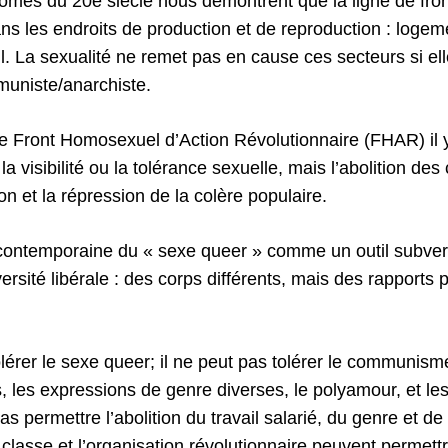
mes du 20e siècle nous démontrent que la ligne de front
ns les endroits de production et de reproduction : logem
l. La sexualité ne remet pas en cause ces secteurs si ell
muniste/anarchiste.
le Front Homosexuel d’Action Révolutionnaire (FHAR) il 
la visibilité ou la tolérance sexuelle, mais l’abolition des
on et la répression de la colère populaire.
 contemporaine du « sexe queer » comme un outil subver
ersité libérale : des corps différents, mais des rapports p
.
érer le sexe queer; il ne peut pas tolérer le communisme
, les expressions de genre diverses, le polyamour, et les
as permettre l’abolition du travail salarié, du genre et de
 classe et l’organisation révolutionnaire peuvent permett