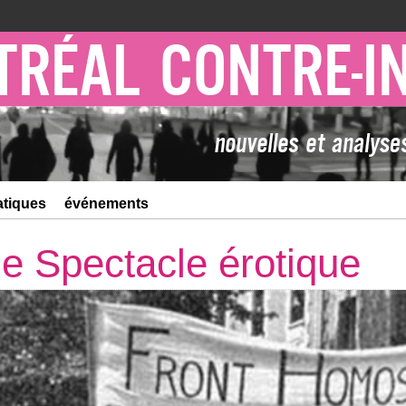
atiques
événements
le Spectacle érotique