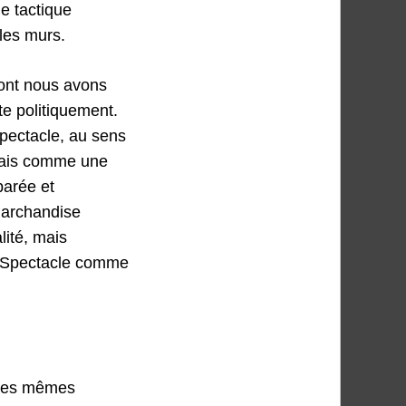
e tactique
les murs.
 dont nous avons
te politiquement.
Spectacle, au sens
mais comme une
parée et
marchandise
ité, mais
ce Spectacle comme
t des mêmes