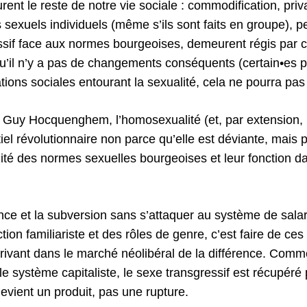
urent le reste de notre vie sociale : commodification, priva
s sexuels individuels (même s’ils sont faits en groupe), p
ssif face aux normes bourgeoises, demeurent régis par c
qu’il n’y a pas de changements conséquents (certain•es p
ations sociales entourant la sexualité, cela ne pourra pa
t Guy Hocquenghem, l’homosexualité (et, par extension,
el révolutionnaire non parce qu’elle est déviante, mais 
ité des normes sexuelles bourgeoises et leur fonction da
nce et la subversion sans s’attaquer au système de salari
tion familiariste et des rôles de genre, c’est faire de ce
rivant dans le marché néolibéral de la différence. Comm
 système capitaliste, le sexe transgressif est récupéré p
evient un produit, pas une rupture.