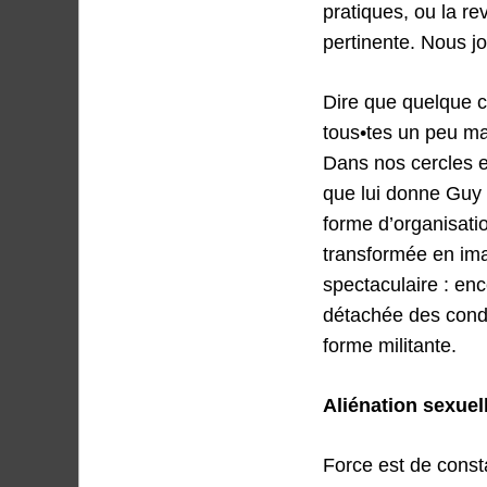
pratiques, ou la r
pertinente. Nous j
Dire que quelque ch
tous•tes un peu mar
Dans nos cercles et
que lui donne Guy
forme d’organisati
transformée en ima
spectaculaire : e
détachée des condi
forme militante.
Aliénation sexuel
Force est de consta