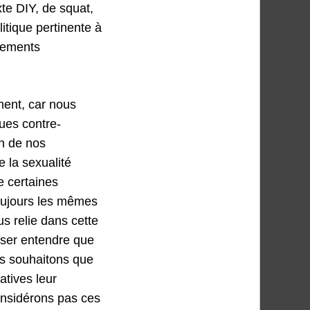
te DIY, de squat,
litique pertinente à
vements
ment, car nous
ues contre-
on de nos
 la sexualité
e certaines
oujours les mêmes
s relie dans cette
isser entendre que
us souhaitons que
atives leur
onsidérons pas ces