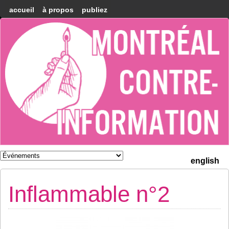
accueil
à propos
publiez
Montréal
Counter-
information
english
Inflammable n°2