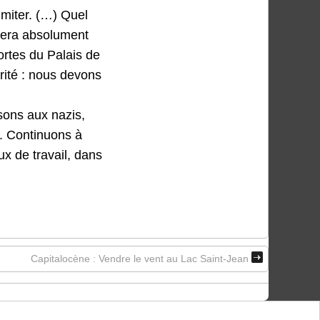
imiter. (…) Quel
 sera absolument
ortes du Palais de
rité : nous devons
ons aux nazis,
. Continuons à
ux de travail, dans
Capitalocène : Vendre le vent au Lac Saint-Jean