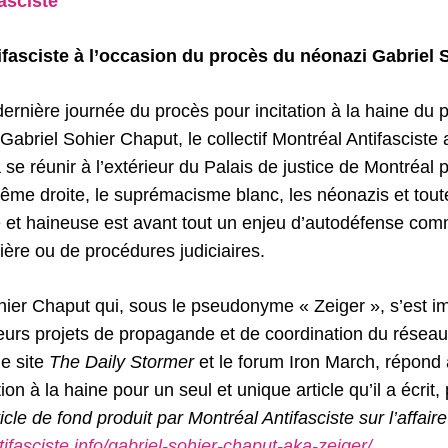
asciste
ifasciste à l’occasion du procès du néonazi Gabriel
dernière journée du procès pour incitation à la haine du 
abriel Sohier Chaput, le collectif Montréal Antifasciste a
se réunir à l’extérieur du Palais de justice de Montréal 
xtrême droite, le suprémacisme blanc, les néonazis et tout
te et haineuse est avant tout un enjeu d’autodéfense com
ière ou de procédures judiciaires.
er Chaput qui, sous le pseudonyme « Zeiger », s’est i
eurs projets de propagande et de coordination du résea
le site
The Daily Stormer
et le forum Iron March, répond
ion à la haine pour un seul et unique article qu’il a écrit
rticle de fond produit par Montréal Antifasciste sur l’affaire
tifasciste.info/gabriel-sohier-chaput-aka-zeiger/