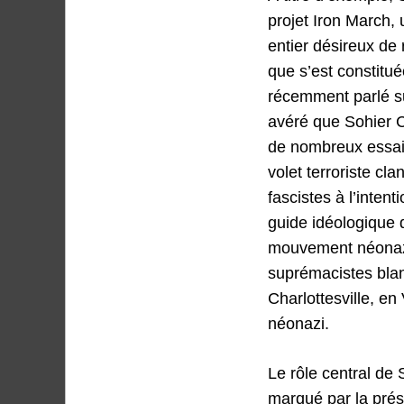
projet Iron March,
entier désireux de
que s’est constitu
récemment parlé sui
avéré que Sohier Ch
de nombreux essais
volet terroriste c
fascistes à l’intent
guide idéologique 
mouvement néonazi 
suprémacistes blan
Charlottesville, en
néonazi.
Le rôle central de
marqué par la pré