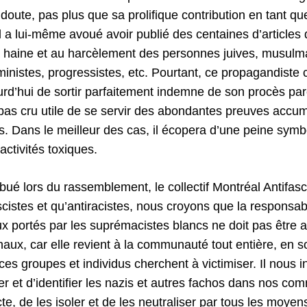
oute, pas plus que sa prolifique contribution en tant qu
l a lui-même avoué avoir publié des centaines d’articles d
à la haine et au harcèlement des personnes juives, musulm
inistes, progressistes, etc. Pourtant, ce propagandiste c
urd’hui de sortir parfaitement indemne de son procès par
pas cru utile de se servir des abondantes preuves accum
es. Dans le meilleur des cas, il écopera d’une peine symbo
activités toxiques.
ibué lors du rassemblement, le collectif Montréal Antifasc
scistes et qu’antiracistes, nous croyons que la responsab
ux portés par les suprémacistes blancs ne doit pas être
naux, car elle revient à la communauté tout entière, en so
ces groupes et individus cherchent à victimiser. Il nous 
r et d’identifier les nazis et autres fachos dans nos co
cte, de les isoler et de les neutraliser par tous les moyen