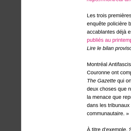
Les trois premières
enquête policière 
accablantes déjà e
publiés au printe
Lire le bilan provi
Montréal Antifascist
Couronne ont complè
The Gazette
qui on
deux choses que no
la menace que repré
dans les tribunaux 
communautaire. »
À titre d’exemple, 