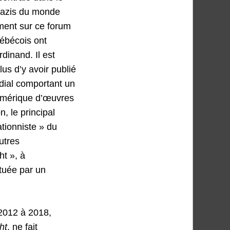
onazis du monde
mment sur ce forum
uébécois ont
dinand. Il est
lus d’y avoir publié
dial comportant un
numérique d’œuvres
, le principal
tionniste » du
utres
t », à
 tuée par un
 2012 à 2018,
ght
, ne fait