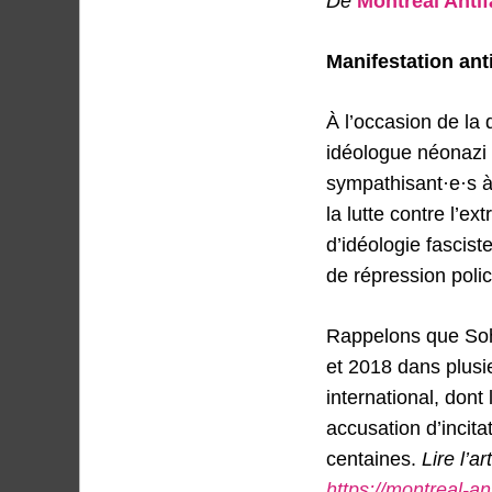
De
Montréal Antif
Manifestation ant
À l’occasion de la 
idéologue néonazi G
sympathisant·e·s à 
la lutte contre l’e
d’idéologie fascis
de répression polic
Rappelons que Sohi
et 2018 dans plusi
international, dont 
accusation d’incitat
centaines.
Lire l’a
https://montreal-an