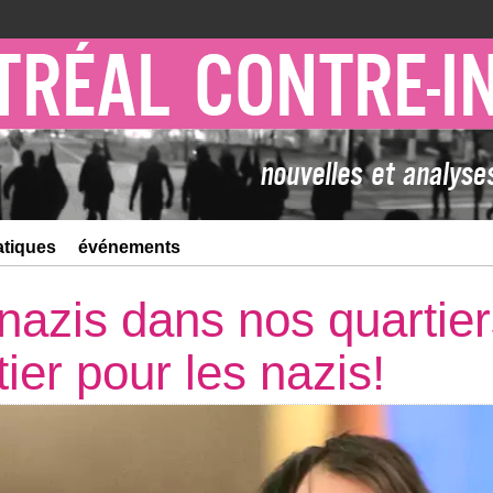
atiques
événements
nazis dans nos quartier
ier pour les nazis!