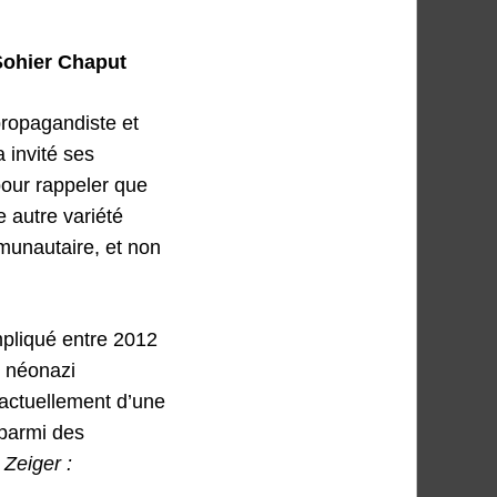
 Sohier Chaput
propagandiste et
 invité ses
pour rappeler que
e autre variété
munautaire, et non
mpliqué entre 2012
u néonazi
 actuellement d’une
, parmi des
 Zeiger :