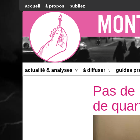
accueil
à propos
publiez
Montréal
Counter-
information
actualité & analyses
à diffuser
guides pr
Pas de 
de quart