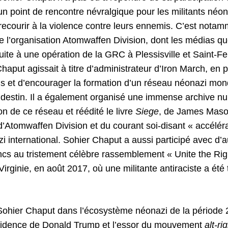
 un point de rencontre névralgique pour les militants né
 recourir à la violence contre leurs ennemis. C’est nota
ée l’organisation Atomwaffen Division, dont les médias q
te à une opération de la GRC à Plessisville et Saint-Fer
aput agissait à titre d’administrateur d’Iron March, en p
 et d’encourager la formation d’un réseau néonazi mon
landestin. Il a également organisé une immense archive 
ion de ce réseau et réédité le livre
Siege
, de James Mason
d’Atomwaffen Division et du courant soi-disant « accéléra
international. Sohier Chaput a aussi participé avec d’a
cs au tristement célèbre rassemblement « Unite the Righ
 Virginie, en août 2017, où une militante antiraciste a été
 Sohier Chaput dans l’écosystème néonazi de la période
sidence de Donald Trump et l’essor du mouvement
alt-ri