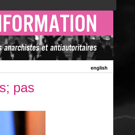
english
s; pas