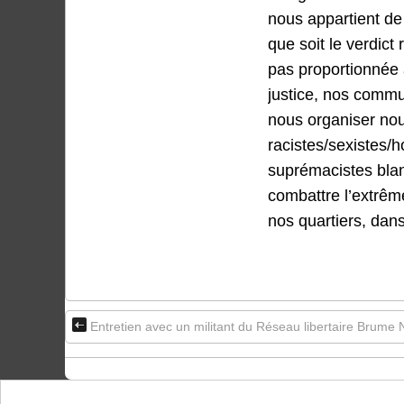
nous appartient de 
que soit le verdict
pas proportionnée a
justice, nos commu
nous organiser no
racistes/sexistes
suprémacistes blan
combattre l’extrême
nos quartiers, dans
Entretien avec un militant du Réseau libertaire Brume