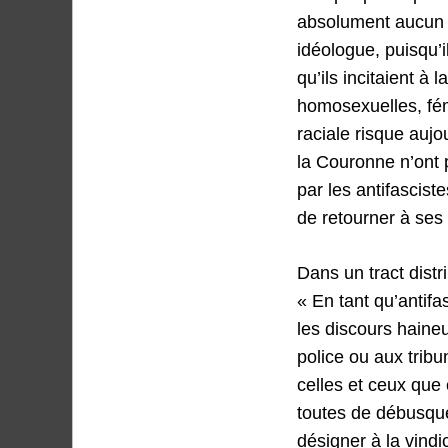
absolument aucun d
idéologue, puisqu’i
qu’ils incitaient 
homosexuelles, fém
raciale risque aujo
la Couronne n’ont 
par les antifascist
de retourner à ses 
Dans un tract distr
« En tant qu’antifa
les discours haine
police ou aux tribu
celles et ceux que 
toutes de débusque
désigner à la vindi