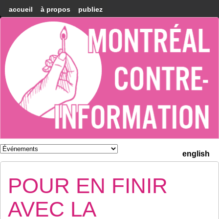
accueil
à propos
publiez
Montréal
Counter-
information
english
POUR EN FINIR
AVEC LA