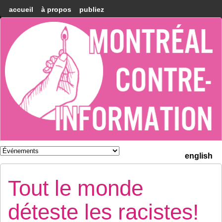
accueil
à propos
publiez
Montréal
Counter-
information
english
Tout le monde
déteste les racistes!