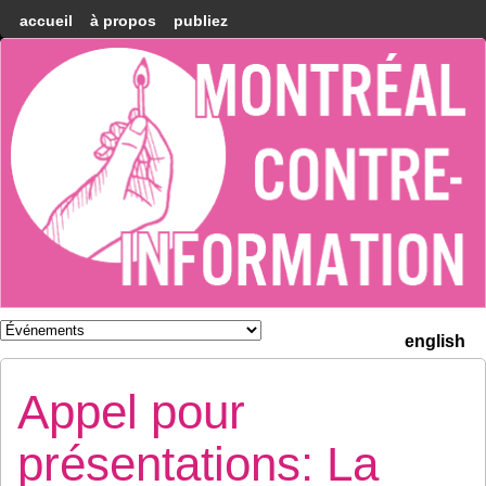
accueil
à propos
publiez
Montréal
Counter-
information
english
Appel pour
présentations: La