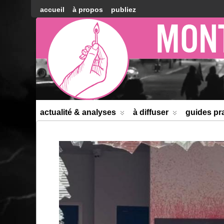
accueil
à propos
publiez
Montréal
Counter-
information
actualité & analyses
à diffuser
guides pr