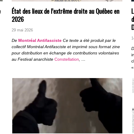
e
État des lieux de l’extrême droite au Québec en
L
2026
d
D
29 mai 2026
1
,
De
Montréal Antifasciste
Ce texte a été produit par le
collectif Montréal Antifasciste et imprimé sous format zine
D
pour distribution en échange de contributions volontaires
i
au Festival anarchiste
Constellation
, …
c
«