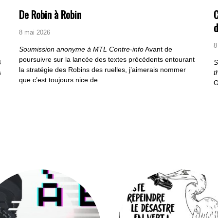
De Robin à Robin
C
d
8 mai 2026
8
Soumission anonyme à MTL Contre-info
Avant de
poursuivre sur la lancée des textes précédents entourant
3
S
la stratégie des Robins des ruelles, j’aimerais nommer
s
t
que c’est toujours nice de …
G