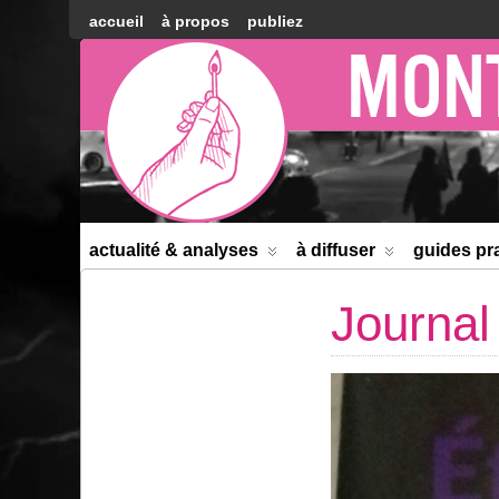
accueil
à propos
publiez
Montréal
Counter-
information
actualité & analyses
à diffuser
guides pr
Journa