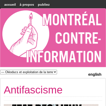
accueil
à propos
publiez
Montréal
Counter-
information
english
Antifascisme