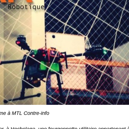
me à MTL Contre-info
r, à Hochelaga, une fourgonnette utilitaire appartenant