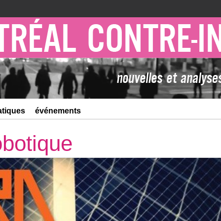
atiques
événements
botique