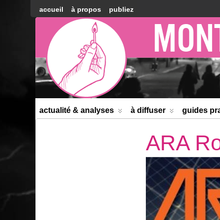
accueil
à propos
publiez
Montréal
Counter-
information
actualité & analyses
à diffuser
guides pr
ARA Ro