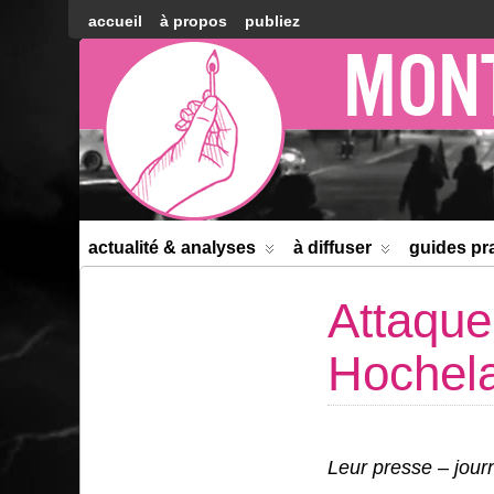
accueil
à propos
publiez
Montréal
Counter-
information
actualité & analyses
à diffuser
guides pr
Attaque
Hochela
Leur presse – jour