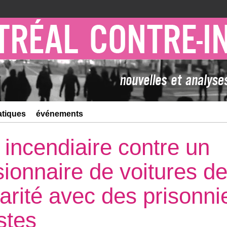
atiques
événements
 incendiaire contre un
ionnaire de voitures de
darité avec des prisonni
stes