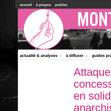
accueil
à propos
publiez
Montréal
Counter-
information
actualité & analyses
à diffuser
guides pr
Attaque
concess
en soli
anarchi