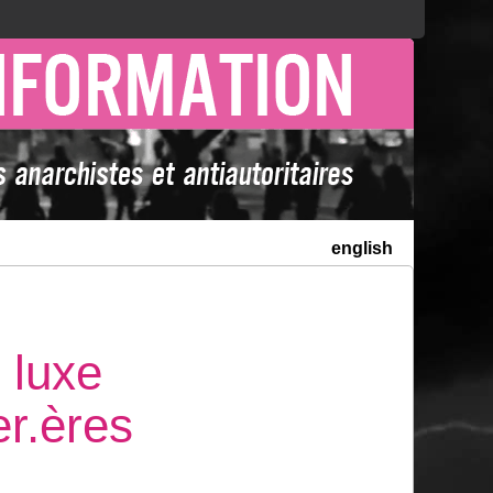
english
 luxe
er.ères