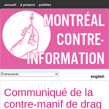
accueil
à propos
publiez
Montréal
Counter-
information
english
Communiqué de la
contre-manif de drag