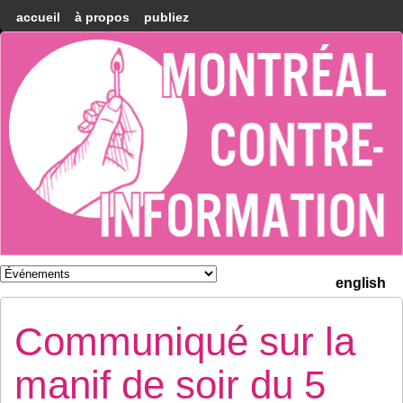
accueil
à propos
publiez
Montréal
Counter-
information
english
Communiqué sur la
manif de soir du 5