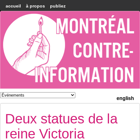
accueil
à propos
publiez
Montréal
Counter-
information
english
Deux statues de la
reine Victoria