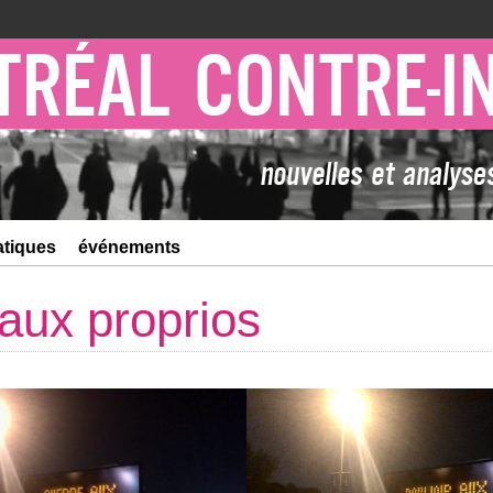
atiques
événements
aux proprios