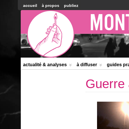
accueil
à propos
publiez
Montréal
Counter-
information
actualité & analyses
à diffuser
guides pr
Guerre 