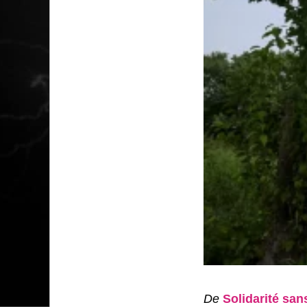
De
Solidarité san