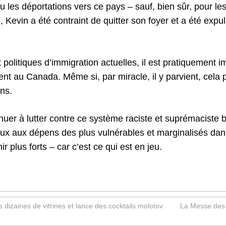
les déportations vers ce pays – sauf, bien sûr, pour les
i, Kevin a été contraint de quitter son foyer et a été expu
t politiques d’immigration actuelles, il est pratiquement i
ent au Canada. Même si, par miracle, il y parvient, cela
ns.
uer à lutter contre ce système raciste et suprémaciste 
aux aux dépens des plus vulnérables et marginalisés dan
 plus forts – car c’est ce qui est en jeu.
 dizaines de vitrines et lance des cocktails molotov
La Messe des M