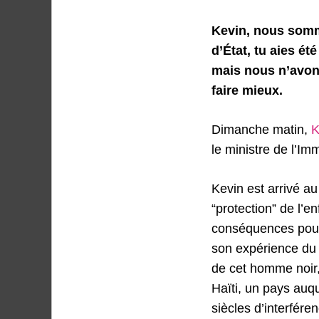
Kevin, nous somm
d’État, tu aies ét
mais nous n’avo
faire mieux.
Dimanche matin,
K
le ministre de l’Im
Kevin est arrivé a
“protection” de l’e
conséquences pour 
son expérience du s
de cet homme noir,
Haïti, un pays auqu
siècles d’interfére