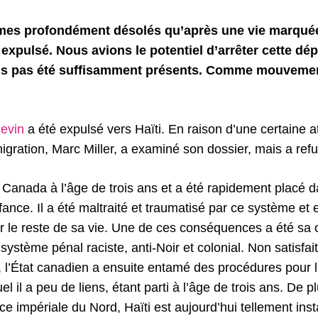
es profondément désolés qu’après une vie marquée 
é expulsé. Nous avions le potentiel d’arrêter cette dép
ns pas été suffisamment présents. Comme mouveme
evin
a été expulsé vers Haïti. En raison d’une certaine at
migration, Marc Miller, a examiné son dossier, mais a refu
u Canada à l’âge de trois ans et a été rapidement placé 
nfance. Il a été maltraité et traumatisé par ce système et e
le reste de sa vie. Une de ces conséquences a été sa cr
ystème pénal raciste, anti-Noir et colonial. Non satisfait
 l’État canadien a ensuite entamé des procédures pour l
el il a peu de liens, étant parti à l’âge de trois ans. De p
nce impériale du Nord, Haïti est aujourd’hui tellement in