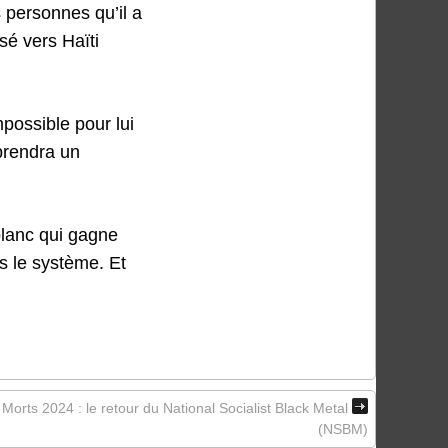
 personnes qu’il a
lsé vers Haïti
mpossible pour lui
 prendra un
blanc qui gagne
s le système. Et
orts 2024 : le retour du National Socialist Black Metal
(NSBM)