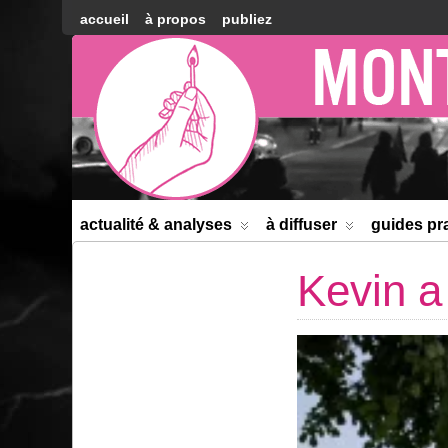
accueil
à propos
publiez
Montréal
Counter-
information
actualité & analyses
à diffuser
guides pr
Kevin a