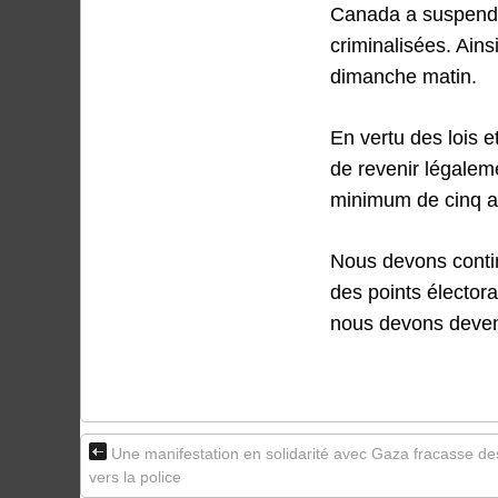
Canada a suspendu 
criminalisées. Ains
dimanche matin.
En vertu des lois e
de revenir légalem
minimum de cinq a
Nous devons contin
des points élector
nous devons devenir
Une manifestation en solidarité avec Gaza fracasse des
vers la police