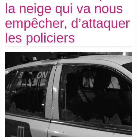
la neige qui va nous
empêcher, d’attaquer
les policiers