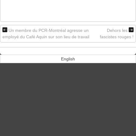
Un membre du PCR-Montréal agresse un
Dehors les
employé du Café Aquin sur son lieu de travail
fascistes rouges !
English