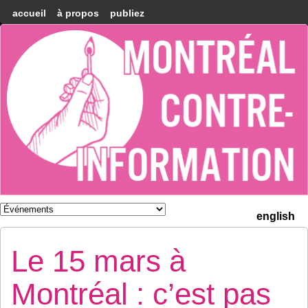
accueil
à propos
publiez
Montréal
Counter-
information
english
Le 15 mars à
Montréal : c’est pas