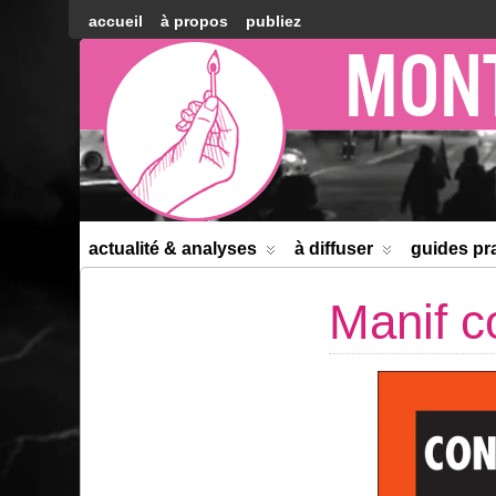
accueil
à propos
publiez
Montréal
Counter-
information
actualité & analyses
à diffuser
guides pr
Manif co