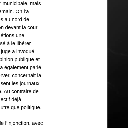
ur municipale, mais
emain. On l’a
es au nord de
en devant la cour
 étions une
é à le libérer
e juge a invoqué
pinion publique et
l a également parlé
rver, concernait la
lisent les journaux
. Au contraire de
ectif déjà
tre que politique.
e l’injonction, avec