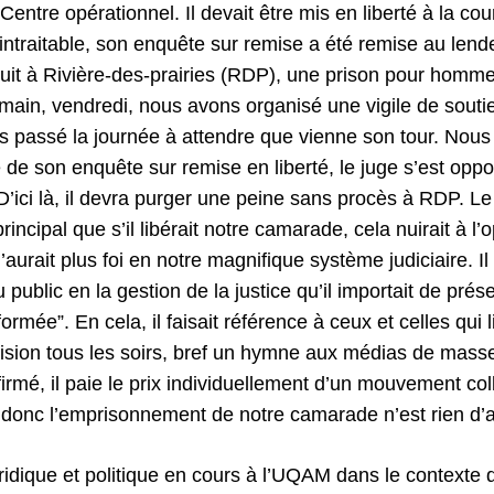
Centre opérationnel. Il devait être mis en liberté à la co
 intraitable, son enquête sur remise a été remise au lend
uit à Rivière-des-prairies (RDP), une prison pour homm
main, vendredi, nous avons organisé une vigile de souti
s passé la journée à attendre que vienne son tour. Nous
 de son enquête sur remise en liberté, le juge s’est oppos
D’ici là, il devra purger une peine sans procès à RDP. L
cipal que s’il libérait notre camarade, cela nuirait à l’o
’aurait plus foi en notre magnifique système judiciaire. I
 public en la gestion de la justice qu’il importait de prése
ormée”. En cela, il faisait référence à ceux et celles qui 
évision tous les soirs, bref un hymne aux médias de masse
firmé, il paie le prix individuellement d’un mouvement coll
 donc l’emprisonnement de notre camarade n’est rien d’au
ridique et politique en cours à l’UQAM dans le contexte d