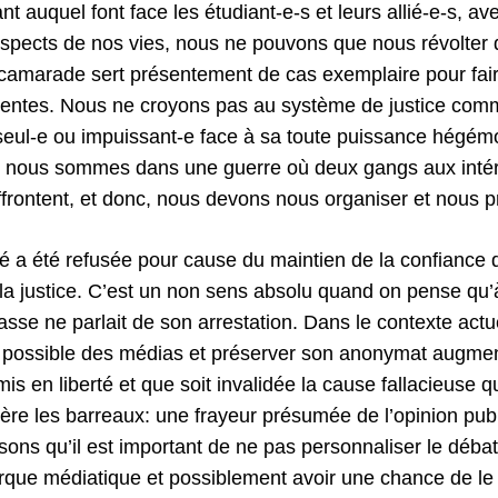
nt auquel font face les étudiant-e-s et leurs allié-e-s, avec
spects de nos vies, nous ne pouvons que nous révolter de
e camarade sert présentement de cas exemplaire pour fair
identes. Nous ne croyons pas au système de justice comme 
r seul-e ou impuissant-e face à sa toute puissance hégé
 nous sommes dans une guerre où deux gangs aux intérê
’affrontent, et donc, nous devons nous organiser et nous 
té a été refusée pour cause du maintien de la confiance 
e la justice. C’est un non sens absolu quand on pense qu
se ne parlait de son arrestation. Dans le contexte actue
oin possible des médias et préserver son anonymat augment
mis en liberté et que soit invalidée la cause fallacieuse q
ère les barreaux: une frayeur présumée de l’opinion publ
ns qu’il est important de ne pas personnaliser le débat,
rque médiatique et possiblement avoir une chance de le f