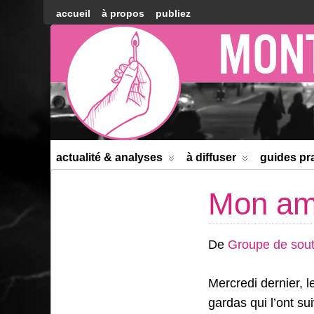
accueil
à propos
publiez
Montréal
Counter-
information
actualité & analyses
à diffuser
guides pr
Mon ami
De
Groupe de sout
Mercredi dernier, l
gardas qui l’ont sui