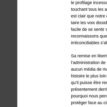
le profilage incessa
touchant tous les a
est clair que notr
taire les voix diss
facile de se senti
reconnaissons que
irréconciliables s
Sa remise en liber
l’administration d
aucun média de mas
histoire le plus l
qu’il puisse être re
présentement derri
pourquoi nous penso
protéger face au ci