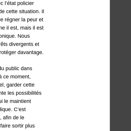
 l’état policier
 cette situation. Il
e régner la peur et
il est, mais il est
monique. Nous
ts divergents et
protéger davantage.
du public dans
’à ce moment,
l, garder cette
e les possibilités
ui le maintient
ique. C’est
 afin de le
aire sortir plus