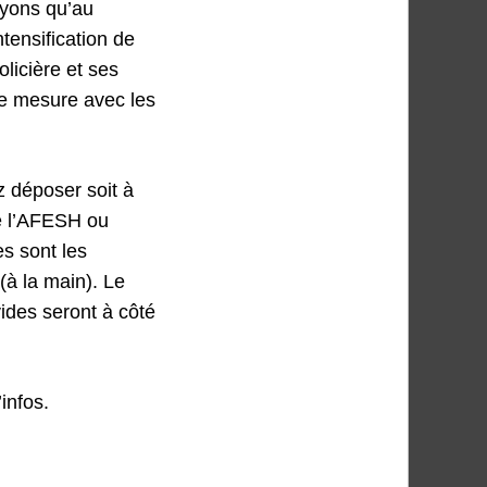
oyons qu’au
tensification de
olicière et ses
e mesure avec les
z déposer soit à
de l’AFESH ou
es sont les
(à la main). Le
ides seront à côté
infos.