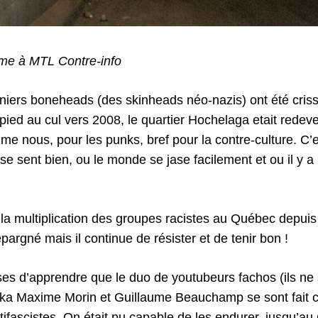
me à MTL Contre-info
niers boneheads (des skinheads néo-nazis) ont été cris
pied au cul vers 2008, le quartier Hochelaga etait redeve
e nous, pour les punks, bref pour la contre-culture. C’e
 se sent bien, ou le monde se jase facilement et ou il y
t la multiplication des groupes racistes au Québec depuis
épargné mais il continue de résister et de tenir bon !
es d’apprendre que le duo de youtubeurs fachos (ils ne
 Maxime Morin et Guillaume Beauchamp se sont fait cr
tifascistes. On était pu capable de les endurer, jusqu’a