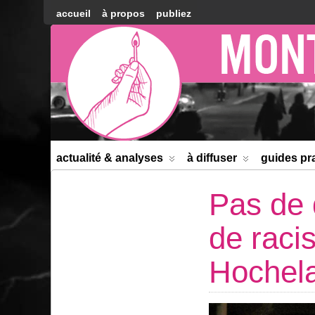
accueil
à propos
publiez
Montréal
Counter-
information
actualité & analyses
à diffuser
guides pr
Pas de 
de racis
Hochela