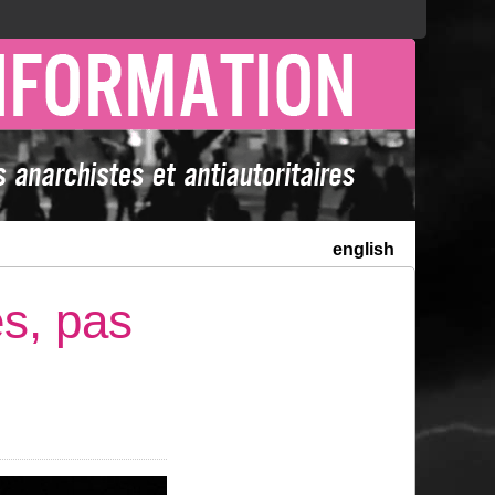
english
es, pas