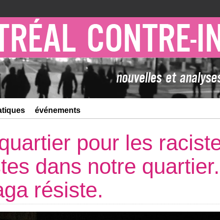
atiques
événements
quartier pour les racist
tes dans notre quartier.
ga résiste.