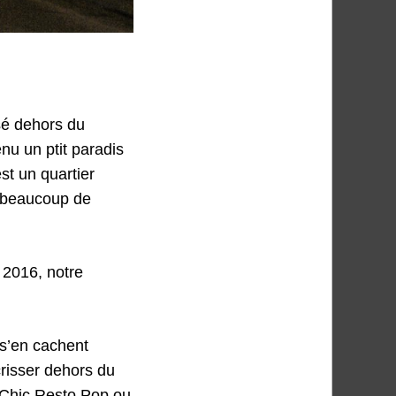
sé dehors du
nu un ptit paradis
st un quartier
 a beaucoup de
 2016, notre
 s’en cachent
isser dehors du
u Chic Resto Pop ou