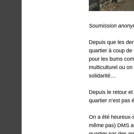
Soumission anony
Depuis que les der
quartier à coup de 
pour les bums comm
multiculturel ou on
solidarité…
Depuis le retour e
quartier n’est pas 
On a été heureux-s
même pas) DMS aka
quartier par des an