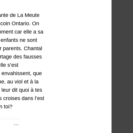
tante de La Meute
u coin Ontario. On
ment car elle a sa
 enfants ne sont
r parents. Chantal
artage des fausses
le s’est
 envahissent, que
 au viol et à la
leur dit quoi à tes
 croises dans l’est
n toi?