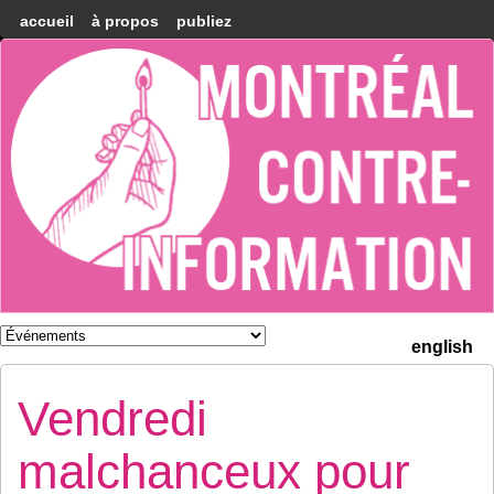
accueil
à propos
publiez
Montréal
Counter-
information
english
Vendredi
malchanceux pour