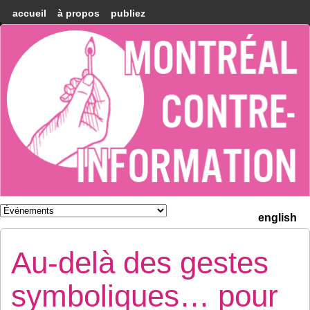
accueil
à propos
publiez
Montréal
Counter-
information
english
Au-delà des gestes
symboliques… pour