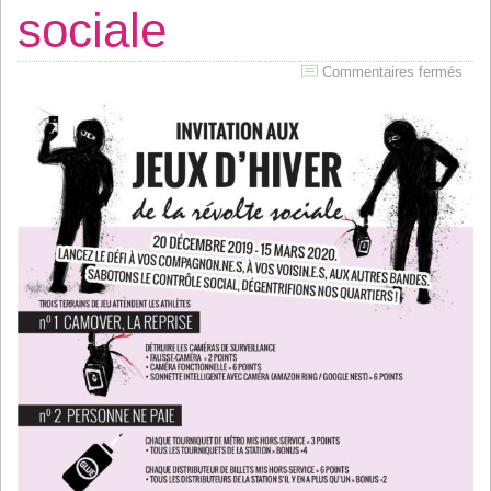
sociale
sur
Commentaires fermés
Invit
aux
Jeu
d’hi
de
la
révo
soci