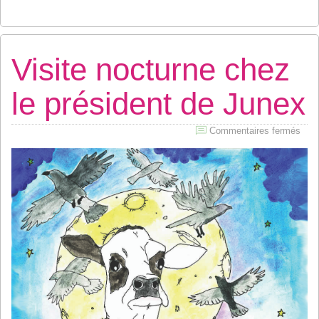
Visite nocturne chez
le président de Junex
sur
Commentaires fermés
Visi
noct
che
le
prés
de
Jun