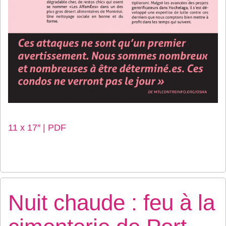
11 x 17″ | PDF
Nuit chaude : feu à la