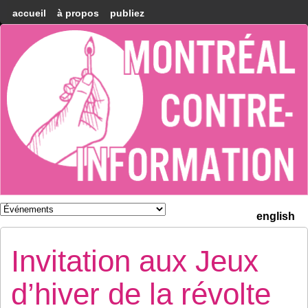
accueil
à propos
publiez
Montréal
Counter-
information
english
Invitation aux Jeux
d’hiver de la révolte