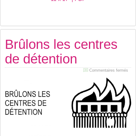
Brûlons les centres
de détention
sur
Commentaires fermés
Brûl
les
cent
de
déte