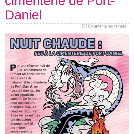
cimenterie de Port-
Daniel
sur
Commentaires fermés
Nuit
cha
:
feu
à
la
cime
de
Port
Dani