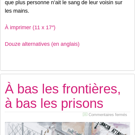
que plus personne n’ait le sang de leur voisin sur
les mains.
À imprimer (11 x 17″)
Douze alternatives (en anglais)
À bas les frontières,
à bas les prisons
sur
Commentaires fermés
À
bas
les