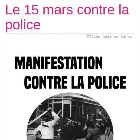
Le 15 mars contre la
police
sur
Commentaires fermés
Le
15
mar
cont
la
poli