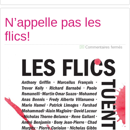
N’appelle pas les
flics!
sur
Commentaires fermés
N’ap
pas
les
flics