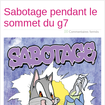
Sabotage pendant le
sommet du g7
sur
Commentaires fermés
Sab
pend
le
som
du
g7