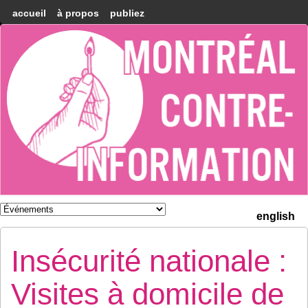
accueil
à propos
publiez
Montréal
Counter-
information
english
Insécurité nationale :
Visites à domicile de