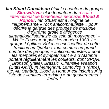
Ian Stuart Donaldson
était le chanteur du groupe
Skrewdriver
et le fondateur du
réseau
international de
boneheads
néonazis
Blood &
Honour
. Ian Stuart est à l’origine de
l’euphémisme « rock anticommuniste » pour
décrire la galaxie des groupes de musique
d’extrême droite d’allégence
ultranationaliste/nazie au sein du mouvement «
White Power » depuis les années 1980. Le
groupe Légitime Violence est l’héritier de cette
tradition au Québec, tout comme un grand
nombre des groupes « anticommunistes » dont
les membres et sympathisant-e-s d’Atalante
portent régulièrement les couleurs, dont SPQR,
Bronson (Italie), Brassic, Offensive Weapon
(États-Unis), In Memoriam, Lemovice (France),
etc. Au Canada, Blood & Honour est inscrit sur la
liste des «entités terroristes » du gouvernement
fédéral.
…