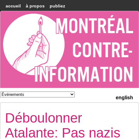
accueil
à propos
publiez
Montréal
Counter-
information
english
Déboulonner
Atalante: Pas nazis