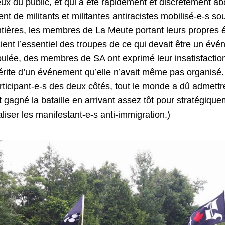
yeux du public, et qui a été rapidement et discrètement 
t de militants et militantes antiracistes mobilisé-e-s so
ontières, les membres de La Meute portant leurs propres 
ient l’essentiel des troupes de ce qui devait être un év
foulée, des membres de SA ont exprimé leur insatisfacti
 mérite d’un événement qu’elle n’avait même pas organisé
ticipant-e-s des deux côtés, tout le monde a dû admettr
t gagné la bataille en arrivant assez tôt pour stratégiqu
aliser les manifestant-e-s anti-immigration.)