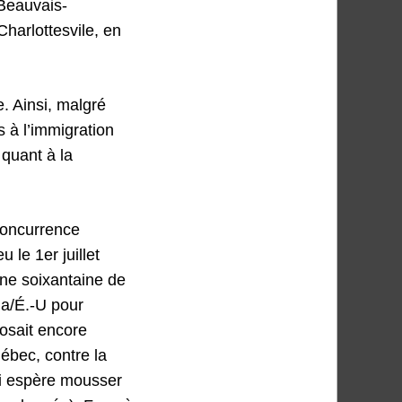
Beauvais-
harlottesvile, en
. Ainsi, malgré
s à l’immigration
 quant à la
 concurrence
 le 1er juillet
ne soixantaine de
da/É.-U pour
posait encore
uébec, contre la
i espère mousser