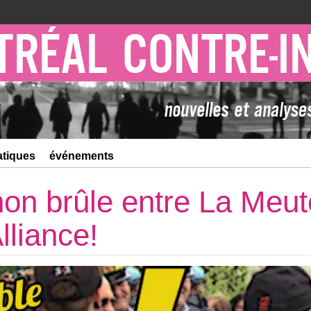
atiques
événements
hon brûle entre La Meut
lliance!