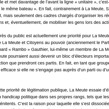
e et met davantage de l’avant la ligne « unitaire », c’est
le même bateau ». En fait, contrairement à La Meute, 
l, mais seulement des cadres chargés d’organiser les r
s et, éventuellement, de mobiliser les gens lors des act
rès du public est actuellement une priorité pour La Meute
re La Meute et Citoyens au pouvoir (anciennement le Part
rnard « Rambo » Gauthier, lui-même un membre de La M
e pourraient aussi devenir un bloc d’électeurs importa
tion que prendront ces partis. En fait, en tant que grou
efficace si elle ne s’engage pas auprès d’un parti ou d’u
e priorité de légitimation publique, La Meute essaie d’él
n handicap politique dans ses propres rangs, tels que le
énitents. C’est la raison pour laquelle elle s’est dissocié