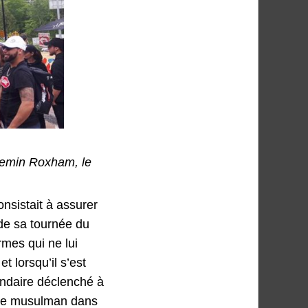
hemin Roxham, le
onsistait à assurer
de sa tournée du
mes qui ne lui
t lorsqu’il s’est
endaire déclenché à
tière musulman dans