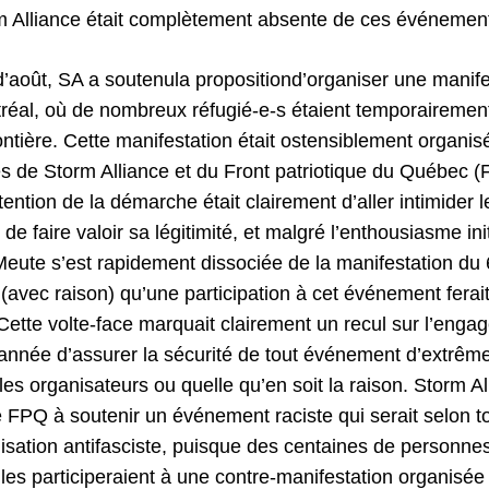
orm Alliance était complètement absente de ces événemen
’août, SA a soutenula propositiond’organiser une manif
éal, où de nombreux réfugié-e-s étaient temporairement
rontière. Cette manifestation était ostensiblement organis
s de Storm Alliance et du Front patriotique du Québec (
tention de la démarche était clairement d’aller intimider l
de faire valoir sa légitimité, et malgré l’enthousiasme ini
ute s’est rapidement dissociée de la manifestation du 6
(avec raison) qu’une participation à cet événement ferai
Cette volte-face marquait clairement un recul sur l’enga
 année d’assurer la sécurité de tout événement d’extrêm
les organisateurs ou quelle qu’en soit la raison. Storm Al
e FPQ à soutenir un événement raciste qui serait selon 
lisation antifasciste, puisque des centaines de personne
les participeraient à une contre-manifestation organisé