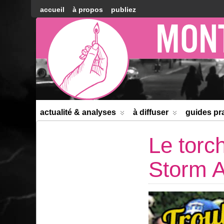
accueil
à propos
publiez
Montréal
Counter-
information
actualité & analyses
à diffuser
guides pr
Le torc
Storm A