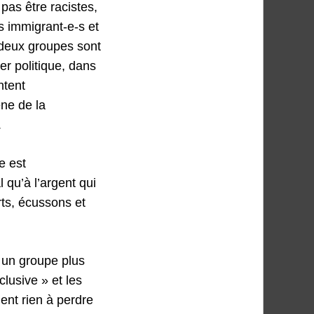
pas être racistes,
es immigrant-e-s et
 deux groupes sont
er politique, dans
ntent
ne de la
.
e est
l qu’à l’argent qui
rts, écussons et
 un groupe plus
lusive » et les
ent rien à perdre