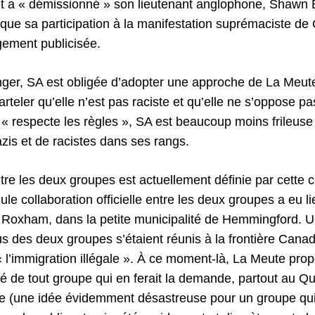
et a « démissionné » son lieutenant anglophone, Shawn 
ue sa participation à la manifestation suprémaciste de C
rgement publicisée.
nger, SA est obligée d’adopter une approche de La Meute
rteler qu’elle n’est pas raciste et qu’elle ne s’oppose pa
 « respecte les règles », SA est beaucoup moins frileuse
is et de racistes dans ses rangs.
ntre les deux groupes est actuellement définie par cette
le collaboration officielle entre les deux groupes a eu lieu
 Roxham, dans la petite municipalité de Hemmingford. U
des deux groupes s’étaient réunis à la frontière Cana
« l’immigration illégale ». À ce moment-là, La Meute pro
té de tout groupe qui en ferait la demande, partout au Q
te (une idée évidemment désastreuse pour un groupe qu