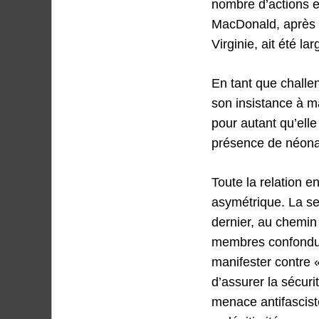
nombre d’actions 
MacDonald, après q
Virginie, ait été la
En tant que challe
son insistance à ma
pour autant qu’elle
présence de néonaz
Toute la relation e
asymétrique. La seu
dernier, au chemin
membres confondus 
manifester contre 
d’assurer la sécuri
menace antifascis