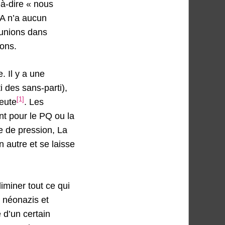
-à-dire « nous
SA n’a aucun
éunions dans
ions.
. Il y a une
i des sans-parti),
[1]
eute
. Les
nt pour le PQ ou la
pe de pression, La
n autre et se laisse
iminer tout ce qui
s néonazis et
e d’un certain