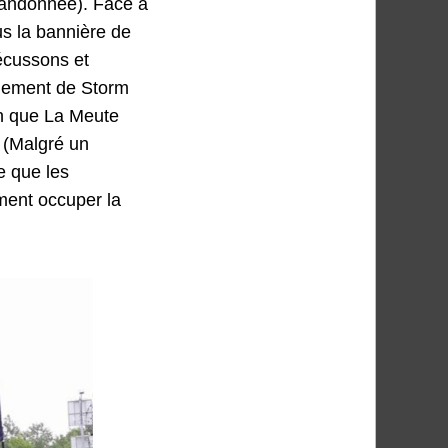
abandonnée). Face à
us la bannière de
écussons et
énement de Storm
on que La Meute
. (Malgré un
e que les
ement occuper la