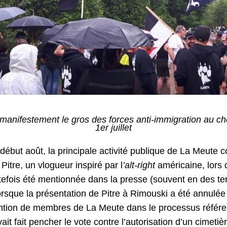
manifestement le gros des forces anti-immigration au c
1er juillet
au début août, la principale activité publique de La Meute c
 Pitre, un vlogueur inspiré par l
’alt-right
américaine, lors 
tefois été mentionnée dans la presse (souvent en des ter
rsque la présentation de Pitre à Rimouski a été annulée e
ention de membres de La Meute dans le processus référ
vait fait pencher le vote contre l’autorisation d’un cime