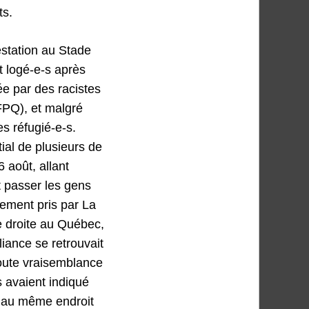
ts.
estation au Stade
 logé-e-s après
ée par des racistes
FPQ), et malgré
es réfugié-e-s.
tial de plusieurs de
 août, allant
t passer les gens
gement pris par La
e droite au Québec,
liance se retrouvait
toute vraisemblance
s avaient indiqué
e au même endroit