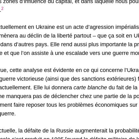
es zones d’influence du capital, et dans laquelle nous pou
2
.
tuellement en Ukraine est un acte d’agression impérialis
t, mènera au déclin de la liberté partout – que ça soit en 
ans d’autres pays. Elle rend aussi plus importante la pr
e et que l’on assiste à une escalade vers une guerre mo
vue, cette analyse est évidente en ce qui concerne l’Ukr
guerre victorieuse (ainsi que des sanctions extérieures)
actuellement. Elle lui donnera
carte blanche
du fait de l
 ne manquera pas de déclencher chez une partie de la pop
ment faire reposer tous les problèmes économiques sur
guerre.
ctuelle, la défaite de la Russie augmenterait la probabili