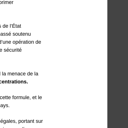
primer
de l’État
passé soutenu
d’une opération de
e sécurité
d la menace de la
centrations.
ette formule, et le
pays.
égales, portant sur