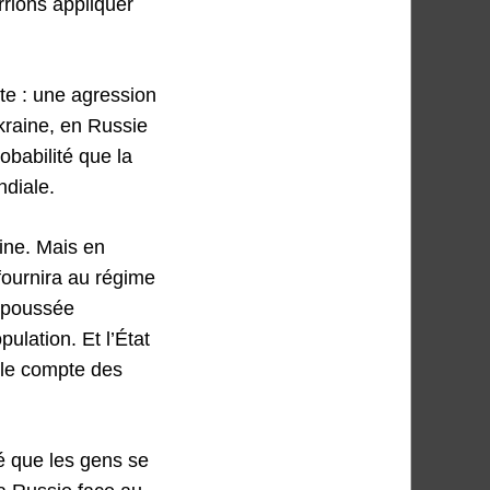
rrions appliquer
te : une agression
Ukraine, en Russie
obabilité que la
ndiale.
aine. Mais en
 fournira au régime
a poussée
ulation. Et l’État
 le compte des
té que les gens se