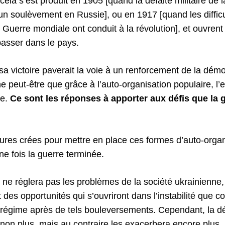
la s’est produit en 1905 [quand la défaite militaire de 
un soulèvement en Russie], ou en 1917 [quand les difficu
 Guerre mondiale ont conduit à la révolution], et ouvrent
passer dans le pays.
sa victoire paverait la voie à un renforcement de la démoc
ne peut-être que grâce à l’auto-organisation populaire, l’e
ve.
Ce sont les réponses à apporter aux défis que la 
ctures crées pour mettre en place ces formes d’auto-orga
ne fois la guerre terminée.
re ne réglera pas les problèmes de la société ukrainienne, 
t des opportunités qui s’ouvriront dans l’instabilité que c
régime après de tels bouleversements. Cependant, la dé
non plus, mais au contraire les exacerbera encore plus.