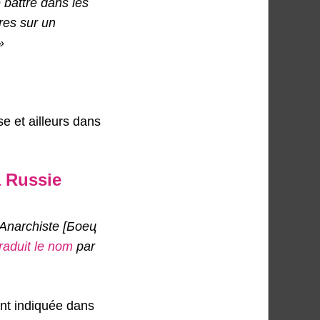
 battre dans les
res sur un
»
e et ailleurs dans
a Russie
 Anarchiste
[Боец
aduit le nom
par
ent indiquée dans