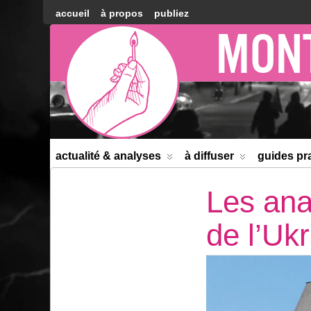
accueil
à propos
publiez
Montréal
Counter-
information
actualité & analyses
à diffuser
guides pr
Les ana
de l’Uk