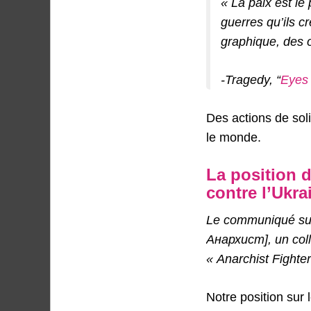
« La paix est le
guerres qu’ils 
graphique, des 
-Tragedy, “
Eyes
Des actions de sol
le monde.
La position 
contre l’Ukra
Le communiqué suiv
Анархист], un coll
« Anarchist Fighter
Notre position sur