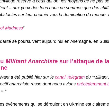
 privilège réservé à ceux qui ont les moyens de ne pas se
créent – aux yeux des fous nous ne sommes que des chiff
obstacles sur leur chemin vers la domination du monde. 
 of Madness
”
idarité se poursuivent aujourd’hui en Allemagne, en Suiss
du
Militant Anarchiste
sur l’attaque de l
ine
ant a été publié hier sur le
canal Telegram
du *Militant
ectif anarchiste russe dont nous avions
précédemment tr
 ».*
 les événements qui se déroulent en Ukraine est clairem