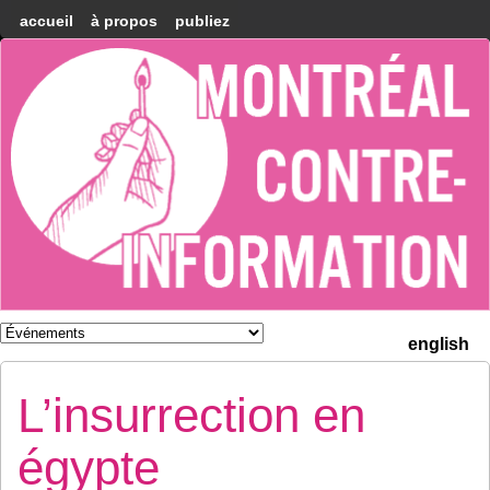
accueil
à propos
publiez
Montréal
Counter-
information
english
L’insurrection en
égypte