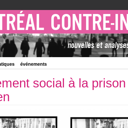
atiques
événements
ment social à la prison
en