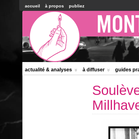
accueil
à propos
publiez
Montréal
Counter-
information
actualité & analyses
à diffuser
guides pr
Soulève
Millhav