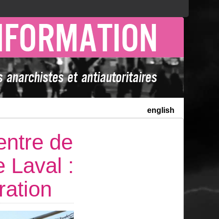
english
entre de
e Laval :
ration