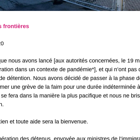
s frontières
20
n que nous avons lancé [aux autorités concernées, le 19 
ération dans un contexte de pandémie*], et qui n’ont pa
n de détention. Nous avons décidé de passer à la phase d
amer une grève de la faim pour une durée indéterminée 
 se fera dans la manière la plus pacifique et nous ne bri
n.
ien et toute aide sera la bienvenue.
libération des détenus, envoyée aux ministres de l’immigra