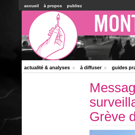
accueil
à propos
publiez
Montréal
Counter-
information
actualité & analyses
à diffuser
guides pr
Message
surveill
Grève de