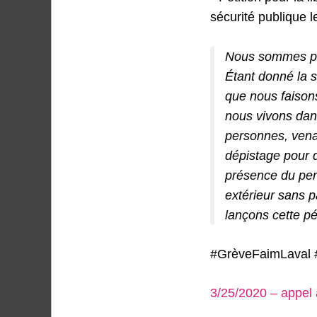
sécurité publique 
Nous sommes pré
Étant donné la 
que nous faisons
nous vivons dans
personnes, venan
dépistage pour d
présence du per
extérieur sans p
lançons cette pé
#GrèveFaimLaval 
3/25/2020 – appel à