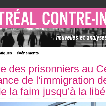
atiques
événements
 des prisonniers au C
ance de l’immigration d
 la faim jusqu’à la libé