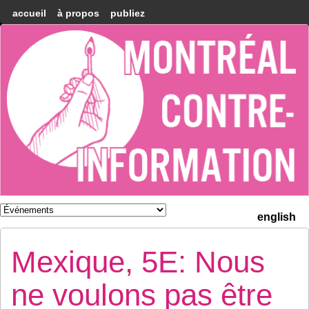
accueil
à propos
publiez
Montréal
Counter-
information
english
Mexique, 5E: Nous
ne voulons pas être