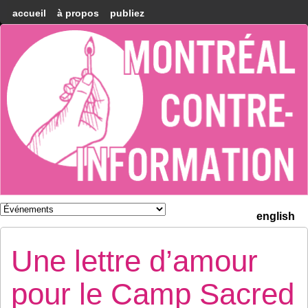
accueil
à propos
publiez
Montréal
Counter-
information
english
Une lettre d’amour
pour le Camp Sacred