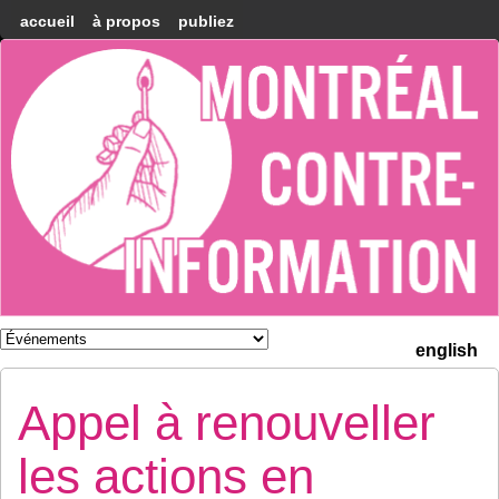
accueil
à propos
publiez
Montréal
Counter-
information
english
Appel à renouveller
les actions en