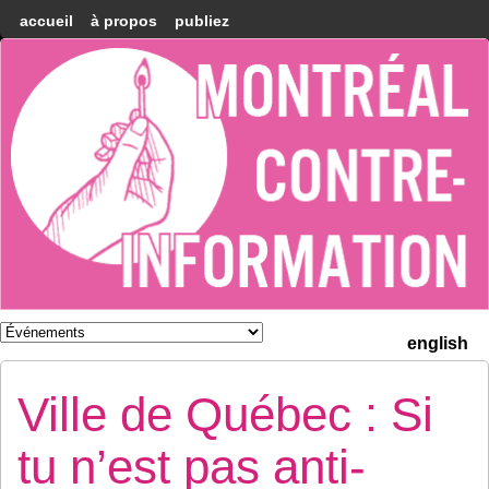
accueil
à propos
publiez
Montréal
Counter-
information
english
Ville de Québec : Si
tu n’est pas anti-