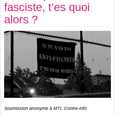
fasciste, t’es quoi
alors ?
Soumission anonyme à MTL Contre-info