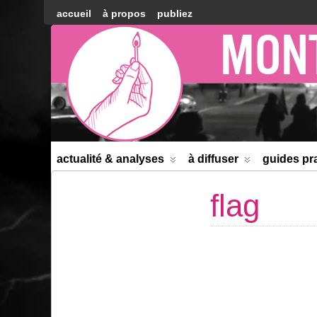
accueil
à propos
publiez
Montréal
Counter-
information
actualité & analyses
à diffuser
guides pr
flag