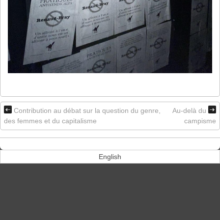
Contribution au débat sur la question du genre,
Au-delà du
des femmes et du capitalisme
campisme
English