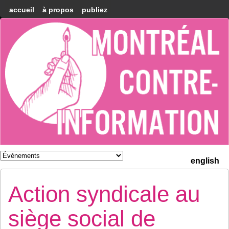
accueil
à propos
publiez
Montréal
Counter-
information
english
Action syndicale au
siège social de