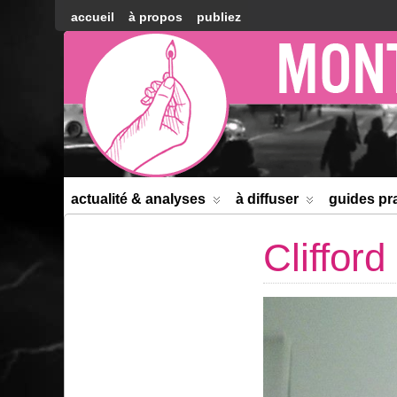
accueil
à propos
publiez
Montréal
Counter-
information
actualité & analyses
à diffuser
guides pr
Cliffor