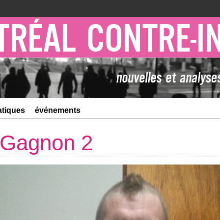
atiques
événements
d Gagnon 2