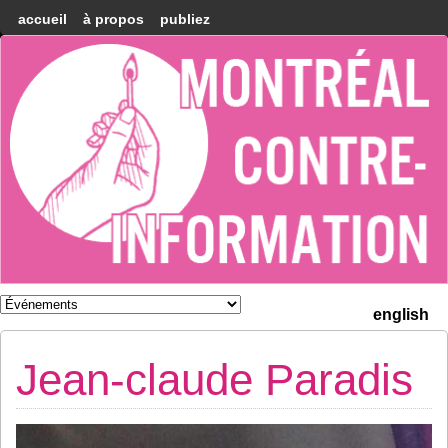
accueil
à propos
publiez
Montréal
Counter-
information
english
Jean-claude Paradis