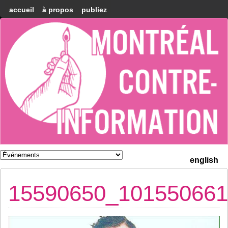
accueil
à propos
publiez
Montréal
Counter-
information
english
15590650_101550661