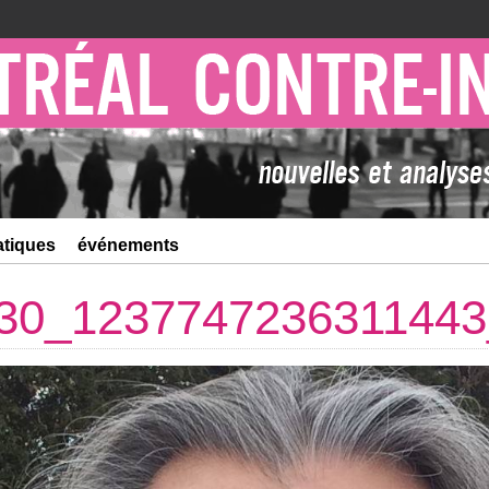
atiques
événements
30_1237747236311443