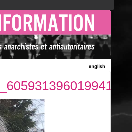
english
_60593139601994156