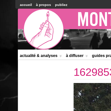
accueil
à propos
publiez
Montréal
Counter-
information
actualité & analyses
à diffuser
guides pr
162985