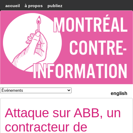
accueil
à propos
publiez
Montréal
Counter-
information
english
Attaque sur ABB, un
contracteur de