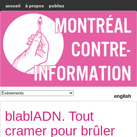
accueil
à propos
publiez
Montréal
Counter-
information
english
blablADN. Tout
cramer pour brûler