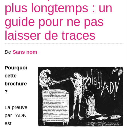
plus longtemps : un
guide pour ne pas
laisser de traces
De
Sans nom
Pourquoi
cette
brochure
?
La preuve
par l’ADN
est