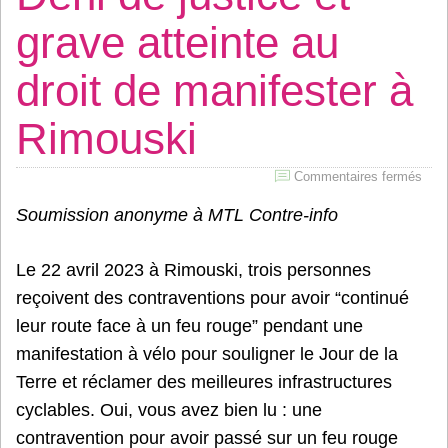
grave atteinte au
droit de manifester à
Rimouski
sur
Commentaires fermés
Déni
Soumission anonyme à MTL Contre-info
de
just
et
grav
Le 22 avril 2023 à Rimouski, trois personnes
attei
reçoivent des contraventions pour avoir “continué
au
droit
leur route face à un feu rouge” pendant une
de
manifestation à vélo pour souligner le Jour de la
mani
à
Terre et réclamer des meilleures infrastructures
Rimo
cyclables. Oui, vous avez bien lu : une
contravention pour avoir passé sur un feu rouge