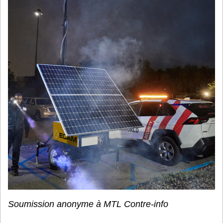
tour
de
vidé
IA
détru
dan
Hoc
Soumission anonyme à MTL Contre-info