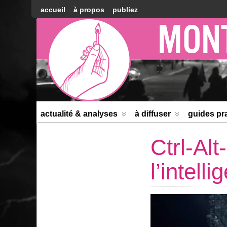
accueil
à propos
publiez
Montréal
Counter-
information
actualité & analyses
à diffuser
guides pr
Ctrl-Al
l’intell