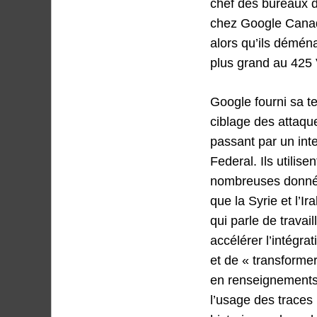
chef des bureaux d
chez Google Canada
alors qu’ils démén
plus grand au 425 
Google fourni sa t
ciblage des attaque
passant par un in
Federal. Ils utilis
nombreuses données
que la Syrie et l’I
qui parle de trava
accélérer l’intégr
et de « transform
en renseignements 
l’usage des traces