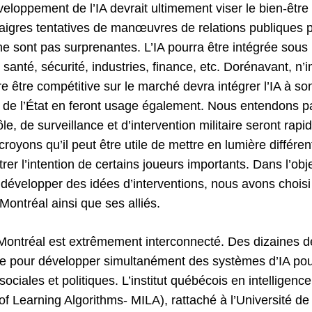
veloppement de l’IA devrait ultimement viser le bien-être 
aigres tentatives de manœuvres de relations publiques p
 ne sont pas surprenantes. L’IA pourra être intégrée sou
 santé, sécurité, industries, finance, etc. Dorénavant, n’
re être compétitive sur le marché devra intégrer l’IA à s
 de l’État en feront usage également. Nous entendons pa
le, de surveillance et d’intervention militaire seront rap
oyons qu’il peut être utile de mettre en lumière différen
rer l’intention de certains joueurs importants. Dans l’obje
 développer des idées d’interventions, nous avons choisi
à Montréal ainsi que ses alliés.
à Montréal est extrêmement interconnecté. Des dizaines
le pour développer simultanément des systèmes d’IA pou
ciales et politiques. L’institut québécois en intelligence a
 of Learning Algorithms- MILA), rattaché à l’Université d