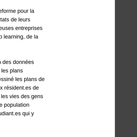
teforme pour la
ltats de leurs
euses entreprises
 learning, de la
ion des données
 les plans
essiné les plans de
ux résident.es de
 les vies des gens
te population
diant.es qui y