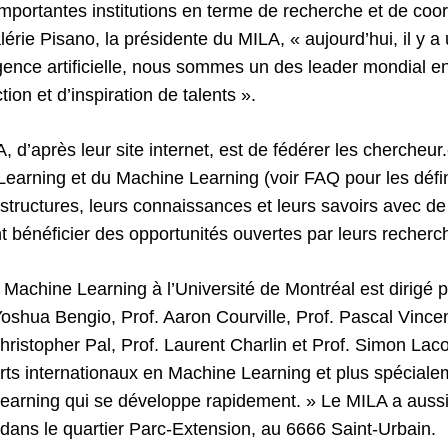
importantes institutions en terme de recherche et de coo
lérie Pisano, la présidente du MILA, « aujourd’hui, il y 
ligence artificielle, nous sommes un des leader mondial 
ion et d’inspiration de talents ».
 d’après leur site internet, est de fédérer les chercheur
arning et du Machine Learning (voir FAQ pour les définit
astructures, leurs connaissances et leurs savoirs avec de
t bénéficier des opportunités ouvertes par leurs recherc
e Machine Learning à l’Université de Montréal est dirigé 
Yoshua Bengio, Prof. Aaron Courville, Prof. Pascal Vince
ristopher Pal, Prof. Laurent Charlin et Prof. Simon Laco
rts internationaux en Machine Learning et plus spéciale
arning qui se développe rapidement. » Le MILA a auss
 dans le quartier Parc-Extension, au 6666 Saint-Urbain.