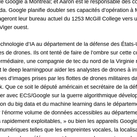
e Google à Montréal; et Aaron est le responsable des 
. Google planifie doubler ses capacités d’opération à M
ageront leur bureau actuel du 1253 McGill College vers 
Viger ouest.
echnologie d’IA au département de la défense des États-
s de drones. Ils ont tenté de faire de l’ombre sur cette c
termédiaire, une compagnie de tec du nord de la Virgin
ent le deep learningpour aider les analystes de drones à in
 d’images prises par les flottes de drones militaires d
rak. Que ce soit le député américain et secrétaire de la 
iller avec ECS/Google sur la guerre algorithmique dévelo
ation du big data et du machine learning dans le départem
er l’énorme volume de données accessibles au départeme
rapidement exploitables, » ou bien les appareils Google
 numériques telles que les empreintes vocales, la localis