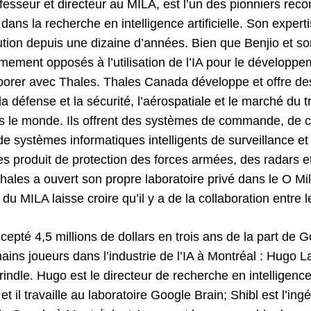
fesseur et directeur au MILA, est l’un des pionniers rec
dans la recherche en intelligence artificielle. Son expertis
tution depuis une dizaine d’années. Bien que Benjio et s
rmement opposés à l’utilisation de l’IA pour le développe
borer avec Thales. Thales Canada développe et offre d
la défense et la sécurité, l’aérospatiale et le marché du 
s le monde. Ils offrent des systèmes de commande, de c
e systèmes informatiques intelligents de surveillance et
s produit de protection des forces armées, des radars e
hales a ouvert son propre laboratoire privé dans le O Mi
du MILA laisse croire qu’il y a de la collaboration entre 
epté 4,5 millions de dollars en trois ans de la part de 
ins joueurs dans l’industrie de l’IA à Montréal : Hugo La
ndle. Hugo est le directeur de recherche en intelligence a
t il travaille au laboratoire Google Brain; Shibl est l’in