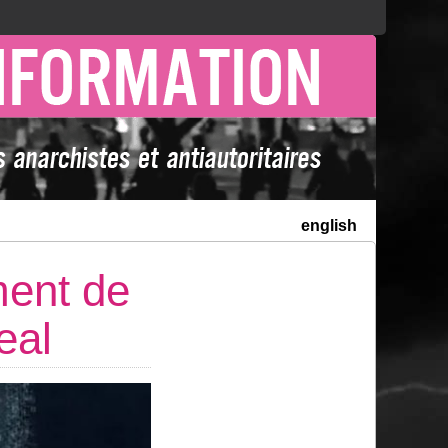
english
ment de
real