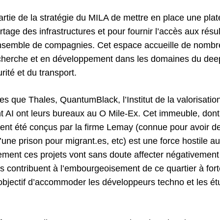
artie de la stratégie du MILA de mettre en place une pla
artage des infrastructures et pour fournir l’accès aux résu
nsemble de compagnies. Cet espace accueille de nombr
cherche et en développement dans les domaines du deep
rité et du transport.
lles que Thales, QuantumBlack, l’Institut de la valorisat
 AI ont leurs bureaux au O Mile-Ex. Cet immeuble, dont
ient été conçus par la firme Lemay (connue pour avoir d
’une prison pour migrant.es, etc) est une force hostile a
ment ces projets vont sans doute affecter négativement
ils contribuent à l’embourgeoisement de ce quartier à for
objectif d’accommoder les développeurs techno et les étu