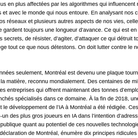
us en plus affectées par les algorithmes qui influencent 
s et avec le monde qui nous entoure. En analysant nos
os réseaux et plusieurs autres aspects de nos vies, cell
e gardent toujours une longueur d’avance. Ce qui est en j
s secrets, de résister, d’agiter, d’attaquer ce qui détruit 
ége tout ce que nous détestons. On doit lutter contre le
nnées seulement, Montréal est devenu une plaque tour
a matière, reconnu mondialement. Des centaines de mill
les entreprises qui offrent maintenant des tonnes d’empl
nchés spécialisés dans ce domaine. À la fin de 2018, un
t le développement de l’IA à Montréal a été rédigée. Ces
-un des plus gros joueurs en IA dans l’intention d’adress
publique quant au potentiel de ces nouvelles technolog
 déclaration de Montréal, énumère dix principes ridicules 