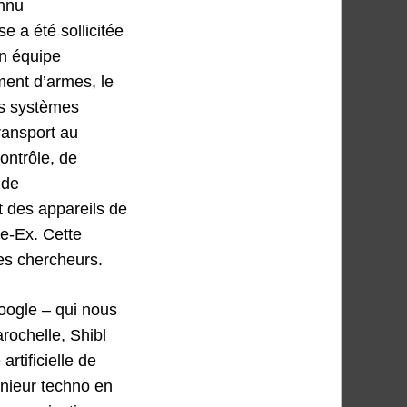
onnu
e a été sollicitée
on équipe
ment d’armes, le
es systèmes
transport au
ontrôle, de
 de
t des appareils de
le-Ex. Cette
les chercheurs.
Google – qui nous
rochelle, Shibl
rtificielle de
génieur techno en