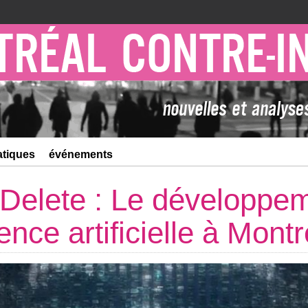
atiques
événements
t-Delete : Le développe
igence artificielle à Mont