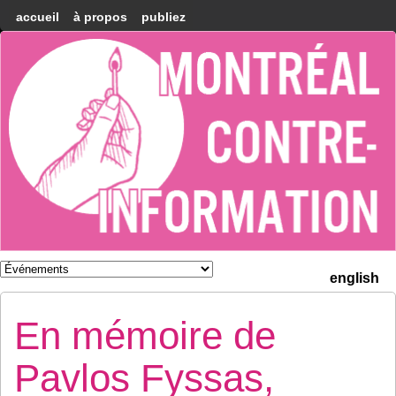
accueil
à propos
publiez
Montréal
Counter-
information
english
En mémoire de
Pavlos Fyssas,