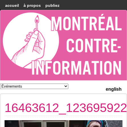
accueil
à propos
publiez
Montréal
Counter-
information
english
16463612_123695922