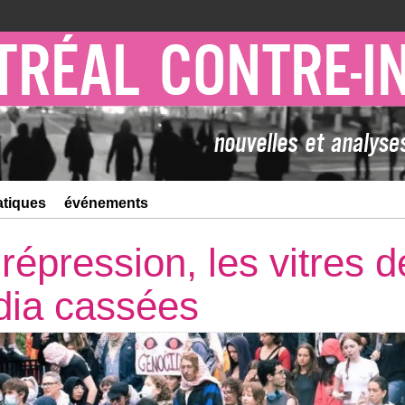
atiques
événements
répression, les vitres d
dia cassées