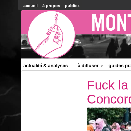
accueil
à propos
publiez
Montréal
Counter-
information
actualité & analyses
à diffuser
guides pr
Fuck la 
Concor