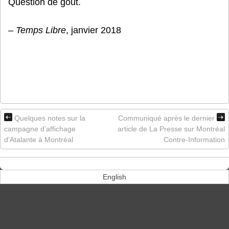
Question de goût.
– Temps
Libre
, janvier 2018
Quelques notes sur la
Communiqué après le dernier
campagne d’affichage
article de La Presse sur Montréal
d’Atalante à Montréal
Contre-Information
English