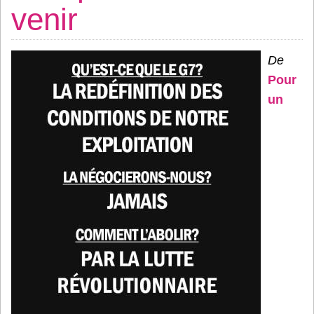
venir
De
Pour
un