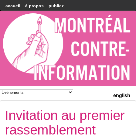
accueil
à propos
publiez
Montréal
Counter-
information
english
Invitation au premier
rassemblement